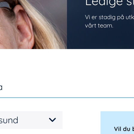
Ledige st
Vi er stadig på utk
vårt team.
a
nsund
Vil du 