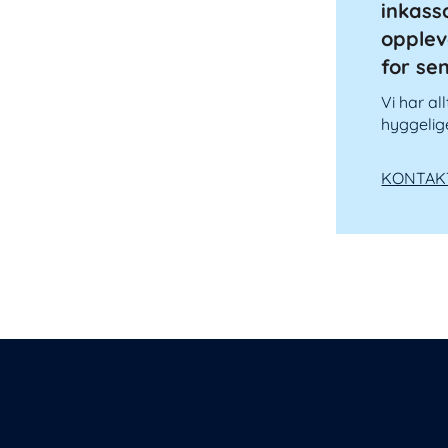
inkass
opplev
for se
Vi har al
hyggelig
KONTAK