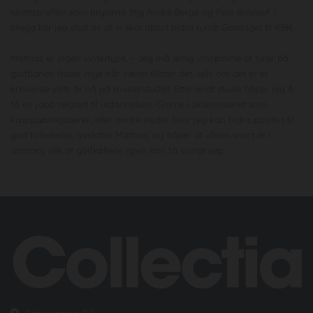
idrettsprofiler som bryterne Stig Andrè Berge og Felix Baldauf. I
tillegg blir jeg stolt av at vi skal aktivt bidra rundt Gatelaget til KBK.
Mathias er ingen vintertype. – Jeg må ærlig innrømme at turer på
golfbanen frister mye når været tillater det, selv om det er et
krevende siste år nå på masterstudiet. Etter endt studie håper jeg å
få en jobb relatert til utdannelsen. Gjerne i skolevesenet som
kroppsøvingslærer, eller andre steder hvor jeg kan bidra positivt til
god folkehelse, avslutter Mathias, og håper at våren snart er i
anmarsj slik at golfkøllene igjen kan få svingt seg.