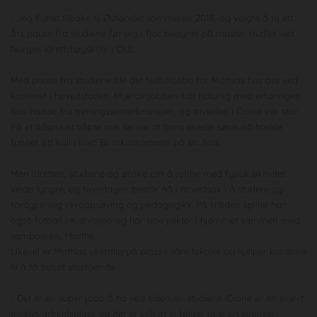
- Jeg flyttet tilbake til Østlandet sommeren 2018, og valgte å ta ett
års pause fra studiene før jeg i fjor begynte på master studiet ved
Norges Idrettshøgskole i Oslo.
Med pause fra studiene ble det fulltidsjobb for Mathias hos oss ved
kontoret i hovedstaden. Mye av jobben falt naturlig med erfaringen
han hadde fra treningssenterbransjen, og trivselen i Crone var stor.
På et tidspunkt håpte nok senior at hans eneste sønn nå hadde
funnet sitt kall i livet: Bli inkassomann på sin hals.
Men idretten, studiene og ønske om å jobbe med fysisk aktivitet
veide tyngre, og hverdagen består nå i hovedsak i å studere og
fordype seg i kroppsøving og pedagogikk. På fritiden spiller han
også fotball i 4. divisjon og har sine plikter i hjemmet sammen med
samboeren, Marthe.
Likevel er Mathias ukentlig på plass i våre lokaler og hjelper kundene
til å få betalt utestående.
- Det er en super jobb å ha ved siden av studiene. Crone er en svært
trivelig arbeidsplass og det er kult at vi følger opp og sponser