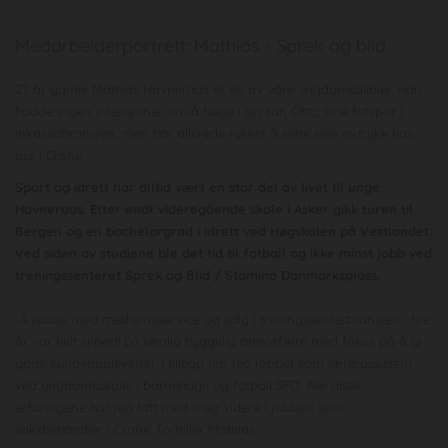
Medarbeiderportrett: Mathias - Sprek og blid
27 år gamle Mathias Havneraas er en av våre ungdomsalibier. Han
hadde ingen intensjoner om å følge i sin far, Otto, sine fotspor i
inkassobransjen, men har allerede rukket å sette sine avtrykk hos
oss i Crone.
Sport og idrett har alltid vært en stor del av livet til unge
Havneraas. Etter endt videregående skole i Asker gikk turen til
Bergen og en bachelorgrad i idrett ved Høgskolen på Vestlandet.
Ved siden av studiene ble det tid til fotball og ikke minst jobb ved
treningssenteret Sprek og Blid / Stamina Danmarksplass.
-Å jobbe med medlemsservice og salg i treningssenterbransjen i fire
år var helt supert! En utrolig hyggelig atmosfære med fokus på å gi
gode kundeopplevelser. I tillegg har jeg jobbet som lærerassistent
ved ungdomsskole, i barnehage og fotball SFO. Alle disse
erfaringene har jeg tatt med meg videre i jobben som
saksbehandler i Crone, forteller Mathias.