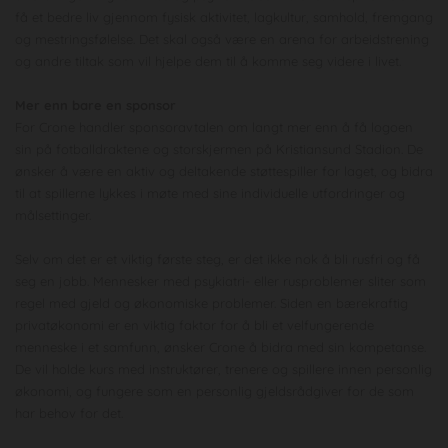
få et bedre liv gjennom fysisk aktivitet, lagkultur, samhold, fremgang
og mestringsfølelse. Det skal også være en arena for arbeidstrening
og andre tiltak som vil hjelpe dem til å komme seg videre i livet.
Mer enn bare en sponsor
For Crone handler sponsoravtalen om langt mer enn å få logoen
sin på fotballdraktene og storskjermen på Kristiansund Stadion. De
ønsker å være en aktiv og deltakende støttespiller for laget, og bidra
til at spillerne lykkes i møte med sine individuelle utfordringer og
målsettinger.
Selv om det er et viktig første steg, er det ikke nok å bli rusfri og få
seg en jobb. Mennesker med psykiatri- eller rusproblemer sliter som
regel med gjeld og økonomiske problemer. Siden en bærekraftig
privatøkonomi er en viktig faktor for å bli et velfungerende
menneske i et samfunn, ønsker Crone å bidra med sin kompetanse.
De vil holde kurs med instruktører, trenere og spillere innen personlig
økonomi, og fungere som en personlig gjeldsrådgiver for de som
har behov for det.