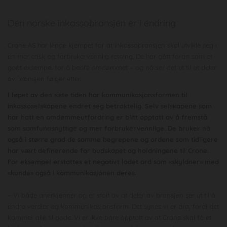
Den norske inkassobransjen er i endring
Crone AS har lenge kjempet for at inkassobransjen skal utvikle seg i
en mer etisk og forbrukervennlig retning. De har gått foran som et
godt eksempel for å bedre omdømmet – og nå ser det ut til at deler
av bransjen følger etter.
I løpet av den siste tiden har kommunikasjonsformen til
inkassoselskapene endret seg betraktelig. Selv selskapene som
har hatt en omdømmeutfordring er blitt opptatt av å fremstå
som samfunnsnyttige og mer forbrukervennlige. De bruker nå
også i større grad de samme begrepene og ordene som tidligere
har vært definerende for budskapet og holdningene til Crone.
For eksempel erstattes et negativt ladet ord som «skyldner» med
«kunde» også i kommunikasjonen deres.
– Vi både anerkjenner og er stolt av at deler av bransjen ser ut til å
endre verdier og kommunikasjonsform. Det synes vi er bra, fordi det
kommer alle til gode. Vi er ikke bare opptatt av at Crone skal få et